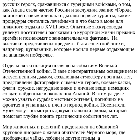
русских героях, сражавшихся с турецкими войсками, о том,
как Анапа стала частью России и заслужила звание «Города
воинской славы» или как отдыхали первые туристы, какие
процедуры считались лечебными и что было в моде для
пляжного отдыха в XVIII веке. Опытные экскурсоводы
увлекут посетителей рассказами о курортной жизни прежних
времён и познакомят с занимательными фактами. На
выставке представлены предметы быта советской эпохи,
например, купальники, которые носили первые отдыхающие
на анапском побережье.
Отдельная экспозиция посвящена событиям Великой
Отечественной войны. В зале с интерактивным освещением и
искусственным дымом, создающим атмосферу военных лет,
представлены фотографии с именами героев, боевые каски,
флаги, оружие, нагрудные знаки и личные вещи немецких
солдат, найденные в окопах под Анапой. В этом разделе
можно узнать о судьбах местных жителей, погибших на
фронтах и угнанных в плен в период войны. Посетители
музея могут посмотреть документальный фильм, который
помогает глубже понять трагические события тех лет.
Мир животных и растений представлен на обширной
круговой диораме о жизни обитателей Черного моря, где
изображены чайки, лебеди и другие птицы, а