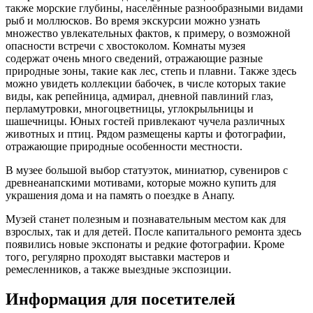
также морские глубины, населённые разнообразными видами
рыб и моллюсков. Во время экскурсии можно узнать
множество увлекательных фактов, к примеру, о возможной
опасности встречи с хвостоколом. Комнаты музея
содержат очень много сведений, отражающие разные
природные зоны, такие как лес, степь и плавни. Также здесь
можно увидеть коллекции бабочек, в числе которых такие
виды, как репейница, адмирал, дневной павлиний глаз,
перламутровки, многоцветницы, углокрыльницы и
шашечницы. Юных гостей привлекают чучела различных
животных и птиц. Рядом размещены карты и фотографии,
отражающие природные особенности местности.
В музее большой выбор статуэток, миниатюр, сувениров с
древнеанапскими мотивами, которые можно купить для
украшения дома и на память о поездке в Анапу.
Музей станет полезным и познавательным местом как для
взрослых, так и для детей. После капитального ремонта здесь
появились новые экспонаты и редкие фотографии. Кроме
того, регулярно проходят выставки мастеров и
ремесленников, а также выездные экспозиции.
Информация для посетителей