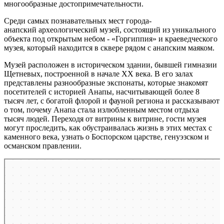
многообразные достопримечательности.
Среди самых познавательных мест города-
анапский археологический музей, состоящий из уникального
объекта под открытым небом - «Горгиппия» и краеведческого
музея, который находится в сквере рядом с анапским маяком.
Музей расположен в историческом здании, бывшей гимназии
Щетневых, построенной в начале XX века. В его залах
представлены разнообразные экспонаты, которые знакомят
посетителей с историей Анапы, насчитывающей более 8
тысяч лет, с богатой флорой и фауной региона и рассказывают
о том, почему Анапа стала излюбленным местом отдыха
тысяч людей. Переходя от витрины к витрине, гости музея
могут проследить, как обустраивалась жизнь в этих местах с
каменного века, узнать о Боспорском царстве, генуэзском и
османском правлении.
Анапа
Улица Протапова, 1 — Яндекс Карты