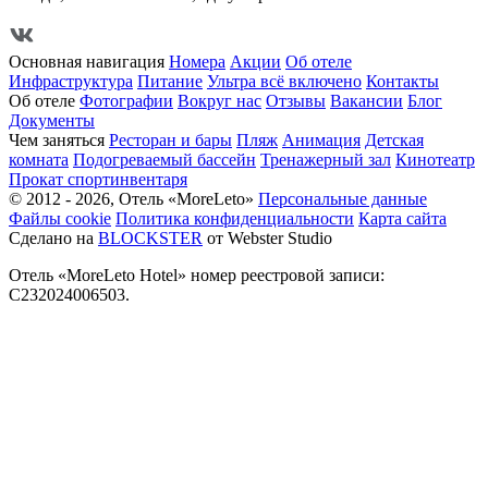
Основная навигация
Номера
Акции
Об отеле
Инфраструктура
Питание
Ультра всё включено
Контакты
Об отеле
Фотографии
Вокруг нас
Отзывы
Вакансии
Блог
Документы
Чем заняться
Ресторан и бары
Пляж
Анимация
Детская
комната
Подогреваемый бассейн
Тренажерный зал
Кинотеатр
Прокат спортинвентаря
© 2012 - 2026, Отель «MoreLeto»
Персональные данные
Файлы cookie
Политика конфиденциальности
Карта сайта
Сделано на
BLOCKSTER
от Webster Studio
Отель «MoreLeto Hotel» номер реестровой записи:
С232024006503.