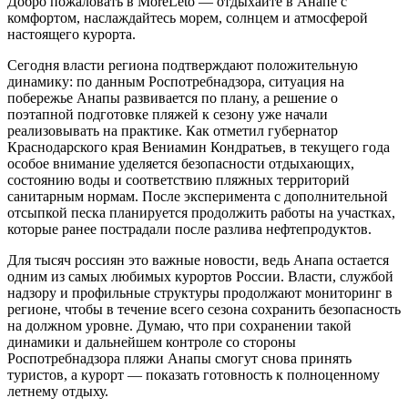
Добро пожаловать в MoreLeto — отдыхайте в Анапе с
комфортом, наслаждайтесь морем, солнцем и атмосферой
настоящего курорта.
Сегодня власти региона подтверждают положительную
динамику: по данным Роспотребнадзора, ситуация на
побережье Анапы развивается по плану, а решение о
поэтапной подготовке пляжей к сезону уже начали
реализовывать на практике. Как отметил губернатор
Краснодарского края Вениамин Кондратьев, в текущего года
особое внимание уделяется безопасности отдыхающих,
состоянию воды и соответствию пляжных территорий
санитарным нормам. После эксперимента с дополнительной
отсыпкой песка планируется продолжить работы на участках,
которые ранее пострадали после разлива нефтепродуктов.
Для тысяч россиян это важные новости, ведь Анапа остается
одним из самых любимых курортов России. Власти, службой
надзору и профильные структуры продолжают мониторинг в
регионе, чтобы в течение всего сезона сохранить безопасность
на должном уровне. Думаю, что при сохранении такой
динамики и дальнейшем контроле со стороны
Роспотребнадзора пляжи Анапы смогут снова принять
туристов, а курорт — показать готовность к полноценному
летнему отдыху.