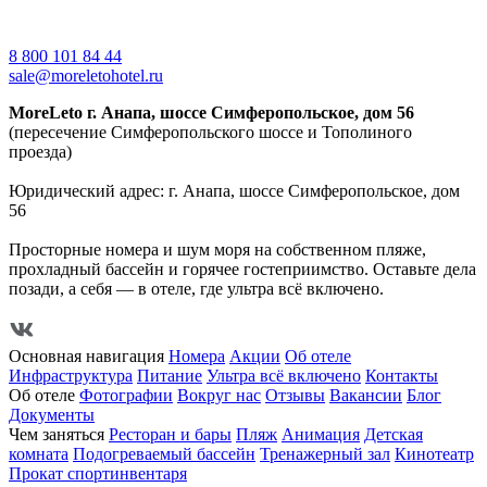
8 800 101 84 44
sale@moreletohotel.ru
MoreLeto г. Анапа, шоссе Симферопольское, дом 56
(пересечение Симферопольского шоссе и Тополиного
проезда)
Юридический адрес: г. Анапа, шоссе Симферопольское, дом
56
Просторные номера и шум моря на собственном пляже,
прохладный бассейн и горячее гостеприимство. Оставьте дела
позади, а себя — в отеле, где ультра всё включено.
Основная навигация
Номера
Акции
Об отеле
Инфраструктура
Питание
Ультра всё включено
Контакты
Об отеле
Фотографии
Вокруг нас
Отзывы
Вакансии
Блог
Документы
Чем заняться
Ресторан и бары
Пляж
Анимация
Детская
комната
Подогреваемый бассейн
Тренажерный зал
Кинотеатр
Прокат спортинвентаря