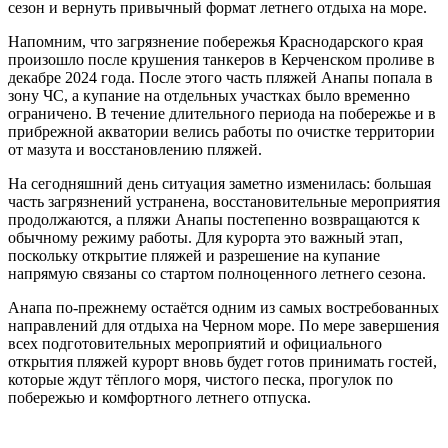
сезон и вернуть привычный формат летнего отдыха на море.
Об отеле
Напомним, что загрязнение побережья Краснодарского края
произошло после крушения танкеров в Керченском проливе в
Карта отеля
декабре 2024 года. После этого часть пляжей Анапы попала в
Фотографии
зону ЧС, а купание на отдельных участках было временно
Вокруг нас
ограничено. В течение длительного периода на побережье и в
Анимация
прибрежной акватории велись работы по очистке территории
Отзывы
от мазута и восстановлению пляжей.
Вакансии
Блог
На сегодняшний день ситуация заметно изменилась: большая
Документы
часть загрязнений устранена, восстановительные мероприятия
продолжаются, а пляжи Анапы постепенно возвращаются к
Смотреть все
обычному режиму работы. Для курорта это важный этап,
Ультра всё включено
поскольку открытие пляжей и разрешение на купание
напрямую связаны со стартом полноценного летнего сезона.
Чем заняться
Анапа по-прежнему остаётся одним из самых востребованных
Ресторан и бары (питание)
Сбросить
Применить
Применить
направлений для отдыха на Черном море. По мере завершения
Пляжная зона
Принять все
Настройки cookies
всех подготовительных мероприятий и официального
Смотреть предложение
Анимация
открытия пляжей курорт вновь будет готов принимать гостей,
Детская комната
которые ждут тёплого моря, чистого песка, прогулок по
Подогреваемый бассейн
побережью и комфортного летнего отпуска.
Тренажерный зал
Кинотеатр