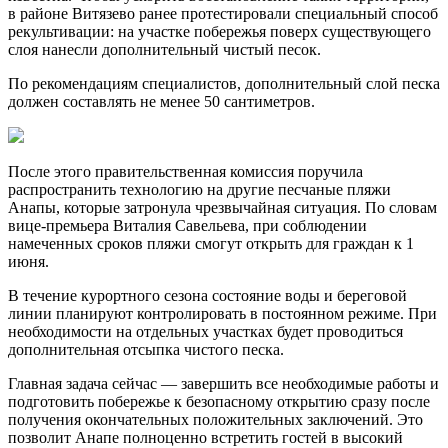
в районе Витязево ранее протестировали специальный способ
рекультивации: на участке побережья поверх существующего
слоя нанесли дополнительный чистый песок.
По рекомендациям специалистов, дополнительный слой песка
должен составлять не менее 50 сантиметров.
После этого правительственная комиссия поручила
распространить технологию на другие песчаные пляжи
Анапы, которые затронула чрезвычайная ситуация. По словам
вице-премьера Виталия Савельева, при соблюдении
намеченных сроков пляжи смогут открыть для граждан к 1
июня.
Забронировать
В течение курортного сезона состояние воды и береговой
Главная
линии планируют контролировать в постоянном режиме. При
необходимости на отдельных участках будет проводиться
Номера
дополнительная отсыпка чистого песка.
Акции
Главная задача сейчас — завершить все необходимые работы и
подготовить побережье к безопасному открытию сразу после
Анимация и события
получения окончательных положительных заключений. Это
позволит Анапе полноценно встретить гостей в высокий
Питание