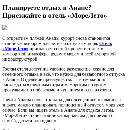
Прокат спортинвентаря
Планируете отдых в Анапе?
Смотреть все
Приезжайте в отель «МореЛето»
Контакты
Связаться
С открытием пляжей Анапы курорт снова становится
отличным выбором для летнего отпуска у моря.
Отель
«МореЛето»
приглашает гостей провести отдых в
комфортной атмосфере, рядом с морем и всей курортной
инфраструктурой.
Социальные сети
Гостям отеля доступны удобное размещение, сервис для
семейного отдыха и всё, что нужно для беззаботного отпуска
в Анапе. Отдельное преимущество — возможность
наслаждаться пляжным отдыхом, морским воздухом,
прогулками по побережью и купанием в разгар сезона.
Пляжи Анапы снова открыты для посещения и плавания, а
значит, можно планировать полноценный отпуск у моря уже
сейчас. Если вы ищете отель в Анапе для отдыха летом,
«МореЛето» станет отличным вариантом для поездки с
семьёй, детьми или вдвоём.